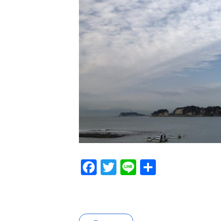
Facebook
Twitter
Line
共
有