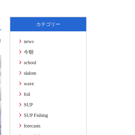
カテゴリー
1
news
今朝
school
slalom
wave
foil
SUP
SUP Fishing
forecasts