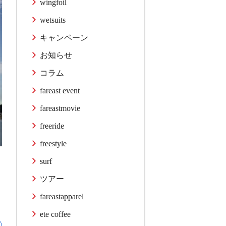
wingfoil
wetsuits
キャンペーン
お知らせ
コラム
fareast event
fareastmovie
freeride
freestyle
surf
ツアー
fareastapparel
ete coffee