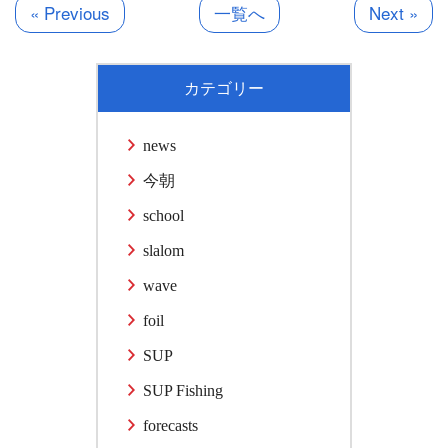
« Previous
一覧へ
Next »
カテゴリー
news
今朝
school
slalom
wave
foil
SUP
SUP Fishing
forecasts