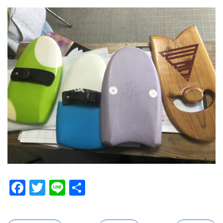
Facebook
Twitter
Line
共
有