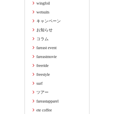
wingfoil
wetsuits
キャンペーン
お知らせ
コラム
fareast event
fareastmovie
freeride
freestyle
surf
ツアー
fareastapparel
ete coffee