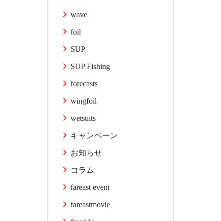
wave
foil
SUP
SUP Fishing
forecasts
wingfoil
wetsuits
キャンペーン
お知らせ
コラム
fareast event
fareastmovie