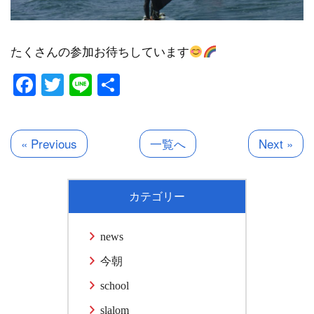
たくさんの参加お待ちしています
Facebook
Twitter
Line
共
有
« Previous
一覧へ
Next »
カテゴリー
news
今朝
school
slalom