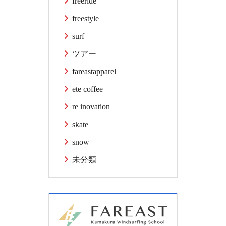
freeride
freestyle
surf
ツアー
fareastapparel
ete coffee
re inovation
skate
snow
未分類