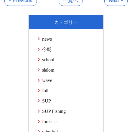
カテゴリー
news
今朝
school
slalom
wave
foil
SUP
SUP Fishing
forecasts
wingfoil