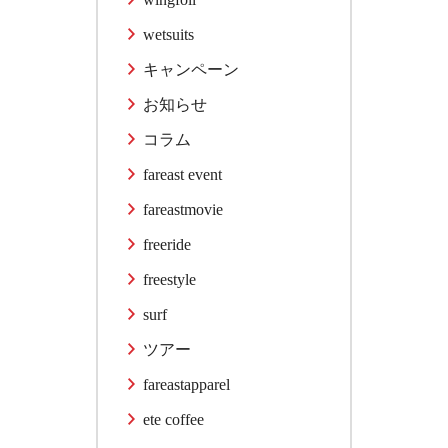
wetsuits
キャンペーン
お知らせ
コラム
fareast event
fareastmovie
freeride
freestyle
surf
ツアー
fareastapparel
ete coffee