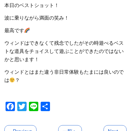
本日のベストショット！
波に乗りながら満面の笑み！
最高です
ウィンドはできなくて残念でしたがその時遊べるベス
トな道具をチョイスして遊ぶことができたのではない
かと思います！
ウィンドとはまた違う非日常体験もたまには良いので
は
？
Facebook
Twitter
Line
共
有
« Previous
一覧へ
Next »