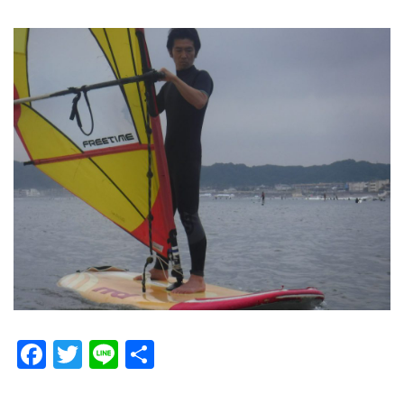
Facebook
Twitter
Line
共
有