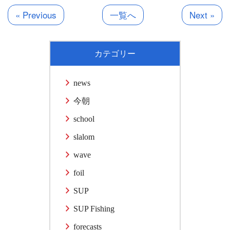
« Previous
一覧へ
Next »
カテゴリー
news
今朝
school
slalom
wave
foil
SUP
SUP Fishing
forecasts