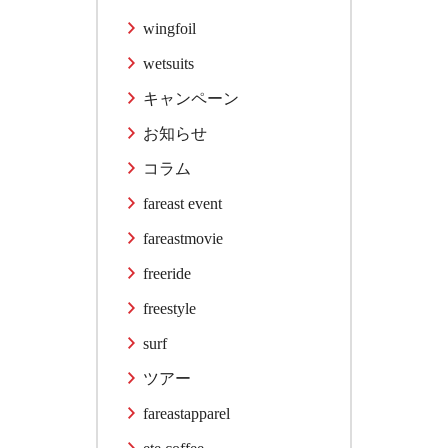
wingfoil
wetsuits
キャンペーン
お知らせ
コラム
fareast event
fareastmovie
freeride
freestyle
surf
ツアー
fareastapparel