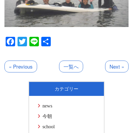
Facebook
Twitter
Line
共
有
« Previous
一覧へ
Next »
カテゴリー
news
今朝
school