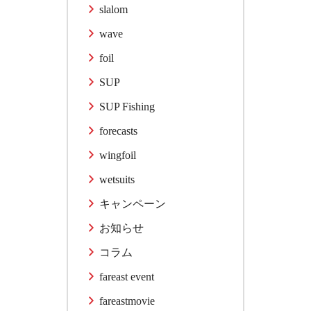
slalom
wave
foil
SUP
SUP Fishing
forecasts
wingfoil
wetsuits
キャンペーン
お知らせ
コラム
fareast event
fareastmovie