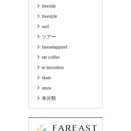
freeride
freestyle
surf
ツアー
fareastapparel
ete coffee
re inovation
skate
snow
未分類