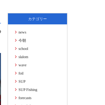
カテゴリー
9
news
今朝
school
slalom
wave
foil
SUP
SUP Fishing
forecasts