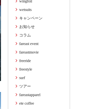
wingfoil
wetsuits
キャンペーン
お知らせ
コラム
fareast event
fareastmovie
freeride
freestyle
surf
ツアー
fareastapparel
ete coffee