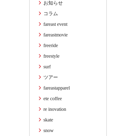
お知らせ
コラム
fareast event
fareastmovie
freeride
freestyle
surf
ツアー
fareastapparel
ete coffee
re inovation
skate
snow