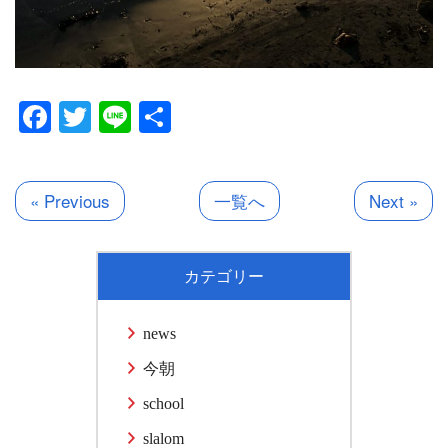
Facebook
Twitter
Line
共
有
« Previous
一覧へ
Next »
カテゴリー
news
今朝
school
slalom