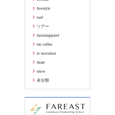
freestyle
surf
ツアー
fareastapparel
ete coffee
re inovation
skate
snow
未分類