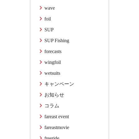
wave
foil
SUP
SUP Fishing
forecasts
wingfoil
wetsuits
キャンペーン
お知らせ
コラム
fareast event
fareastmovie
freeride