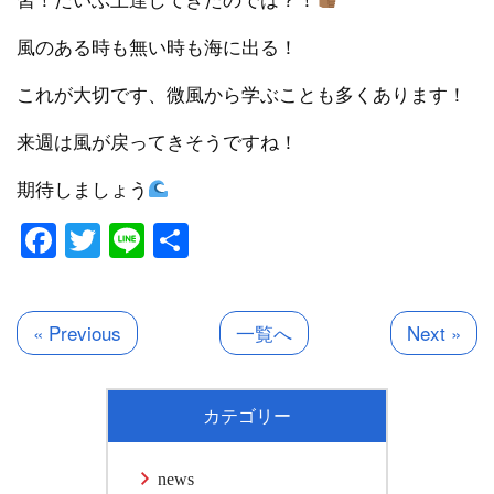
風のある時も無い時も海に出る！
これが大切です、微風から学ぶことも多くあります！
来週は風が戻ってきそうですね！
期待しましょう
Facebook
Twitter
Line
共
有
« Previous
一覧へ
Next »
カテゴリー
news