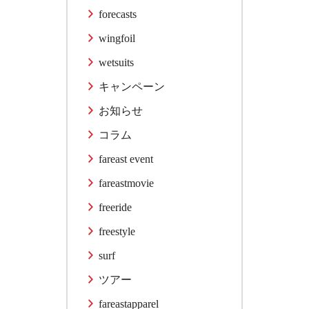
forecasts
wingfoil
wetsuits
キャンペーン
お知らせ
コラム
fareast event
fareastmovie
freeride
freestyle
surf
ツアー
fareastapparel