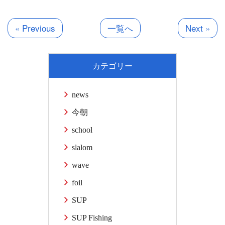
有
« Previous
一覧へ
Next »
カテゴリー
news
今朝
school
slalom
wave
foil
SUP
SUP Fishing