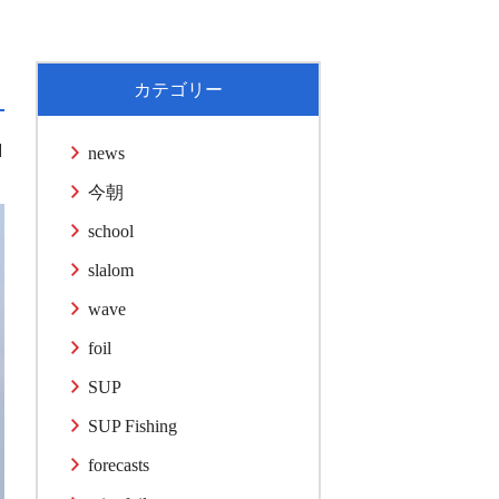
カテゴリー
1
news
今朝
school
slalom
wave
foil
SUP
SUP Fishing
forecasts