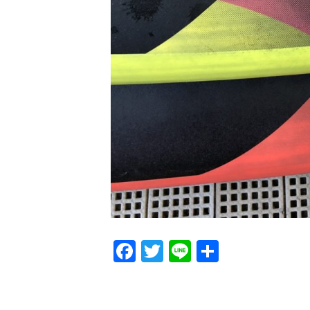
Facebook
Twitter
Line
共
有