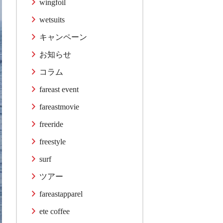
wingfoil
wetsuits
キャンペーン
お知らせ
コラム
fareast event
fareastmovie
freeride
freestyle
surf
ツアー
fareastapparel
ete coffee