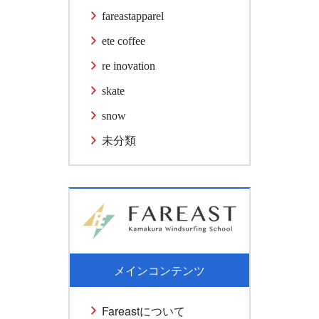
fareastapparel
ete coffee
re inovation
skate
snow
未分類
メインコンテンツ
Fareastについて