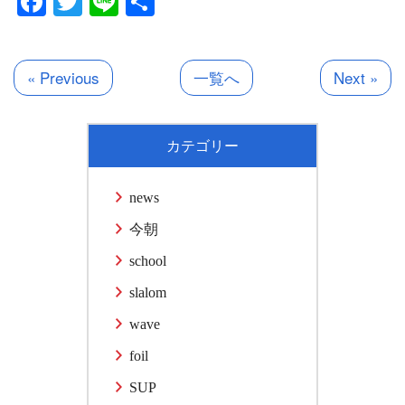
Facebook
Twitter
Line
共
有
« Previous
一覧へ
Next »
カテゴリー
news
今朝
school
slalom
wave
foil
SUP