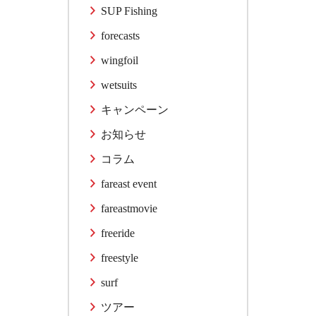
SUP Fishing
forecasts
wingfoil
wetsuits
キャンペーン
お知らせ
コラム
fareast event
fareastmovie
freeride
freestyle
surf
ツアー