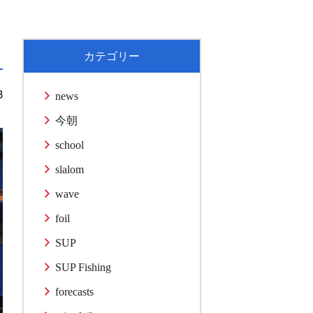
カテゴリー
3
news
今朝
school
slalom
wave
foil
SUP
SUP Fishing
forecasts