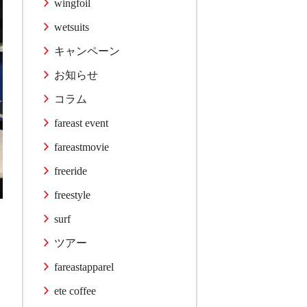
wingfoil
wetsuits
キャンペーン
お知らせ
コラム
fareast event
fareastmovie
freeride
freestyle
surf
ツアー
fareastapparel
ete coffee