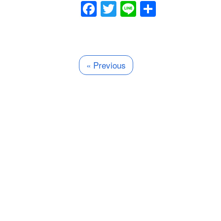
Facebook
Twitter
Line
共
有
« Previous