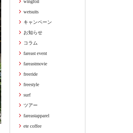
wingfoil
wetsuits
キャンペーン
お知らせ
コラム
fareast event
fareastmovie
freeride
freestyle
surf
ツアー
fareastapparel
ete coffee