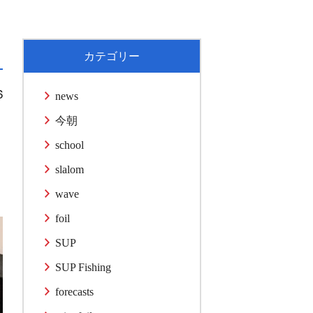
カテゴリー
6
news
今朝
school
slalom
wave
foil
SUP
SUP Fishing
forecasts