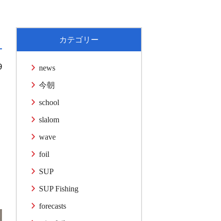
カテゴリー
9
news
今朝
school
slalom
wave
foil
SUP
SUP Fishing
forecasts