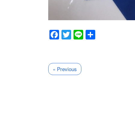
Facebook
Twitter
Line
共
有
« Previous