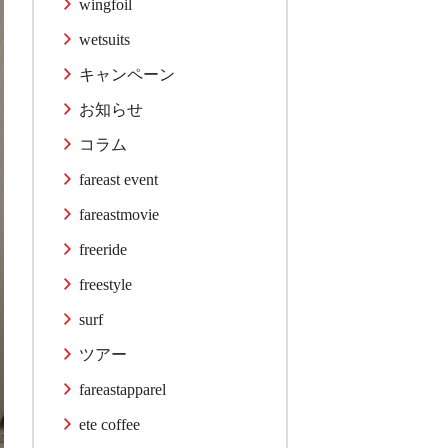
wingfoil
wetsuits
キャンペーン
お知らせ
コラム
fareast event
fareastmovie
freeride
freestyle
surf
ツアー
fareastapparel
ete coffee