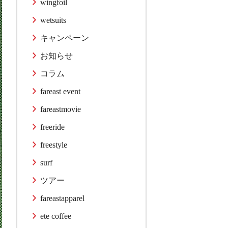
wingfoil
wetsuits
キャンペーン
お知らせ
コラム
fareast event
fareastmovie
freeride
freestyle
surf
ツアー
fareastapparel
ete coffee