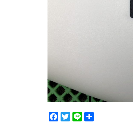
Facebook
Twitter
Line
共
有