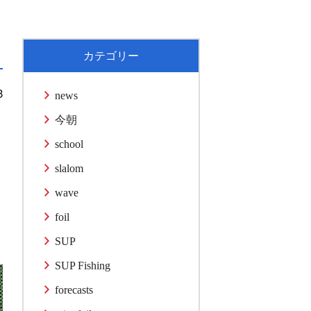
カテゴリー
3
news
今朝
school
slalom
wave
foil
SUP
SUP Fishing
forecasts