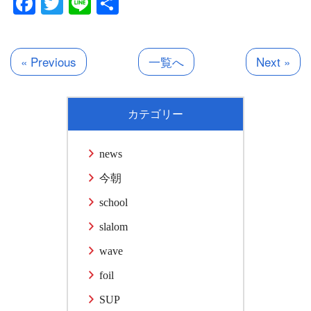
Facebook
Twitter
Line
共
有
« Previous
一覧へ
Next »
カテゴリー
news
今朝
school
slalom
wave
foil
SUP