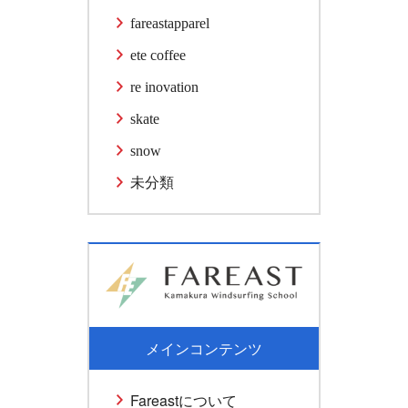
fareastapparel
ete coffee
re inovation
skate
snow
未分類
メインコンテンツ
Fareastについて