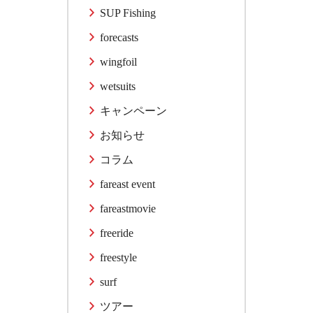
SUP Fishing
forecasts
wingfoil
wetsuits
キャンペーン
お知らせ
コラム
fareast event
fareastmovie
freeride
freestyle
surf
ツアー