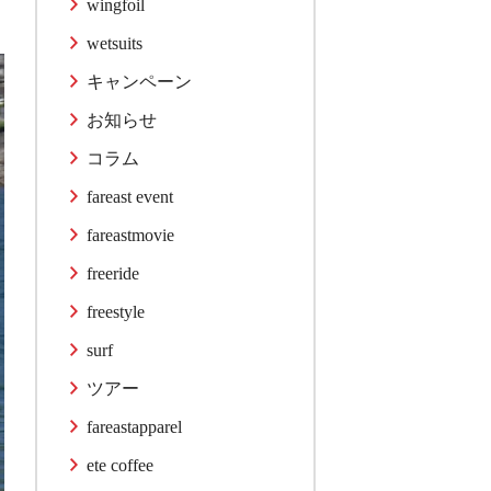
wingfoil
wetsuits
キャンペーン
お知らせ
コラム
fareast event
fareastmovie
freeride
freestyle
surf
ツアー
fareastapparel
ete coffee