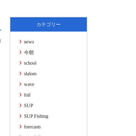
カテゴリー
1
news
今朝
school
slalom
wave
foil
SUP
SUP Fishing
forecasts