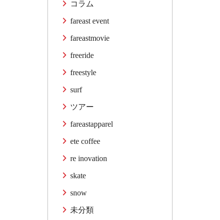
コラム
fareast event
fareastmovie
freeride
freestyle
surf
ツアー
fareastapparel
ete coffee
re inovation
skate
snow
未分類