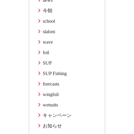
news
今朝
school
slalom
wave
foil
SUP
SUP Fishing
forecasts
wingfoil
wetsuits
キャンペーン
お知らせ