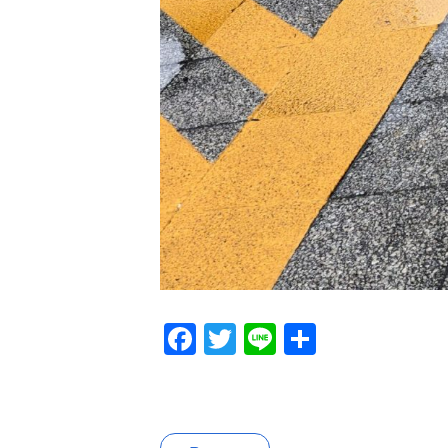
Facebook
Twitter
Line
共
有