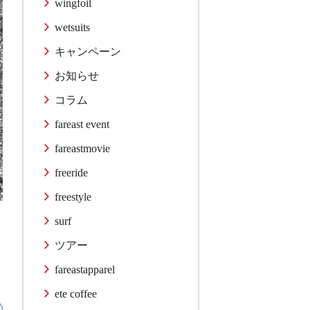
wingfoil
wetsuits
キャンペーン
お知らせ
コラム
fareast event
fareastmovie
freeride
freestyle
surf
ツアー
fareastapparel
ete coffee