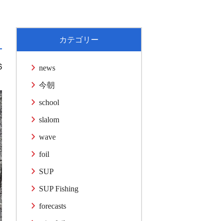
カテゴリー
6
news
今朝
school
slalom
wave
foil
SUP
SUP Fishing
forecasts