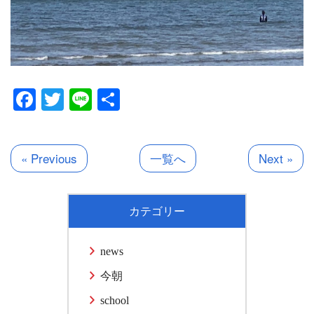
Facebook
Twitter
Line
共
有
« Previous
一覧へ
Next »
カテゴリー
news
今朝
school