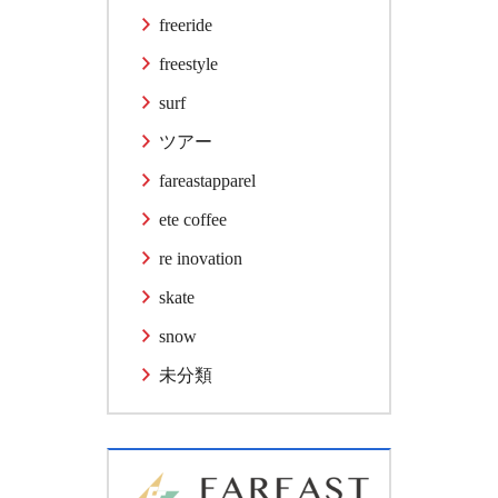
freeride
freestyle
surf
ツアー
fareastapparel
ete coffee
re inovation
skate
snow
未分類