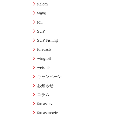
slalom
wave
foil
SUP
SUP Fishing
forecasts
wingfoil
wetsuits
キャンペーン
お知らせ
コラム
fareast event
fareastmovie