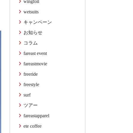
wingfoil
wetsuits
キャンペーン
お知らせ
コラム
fareast event
fareastmovie
freeride
freestyle
surf
ツアー
fareastapparel
ete coffee