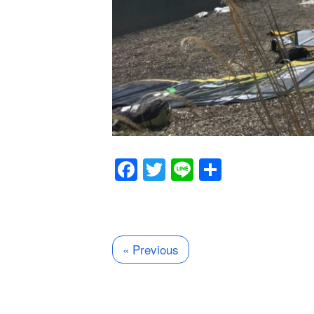
Facebook
Twitter
Line
共
有
« Previous