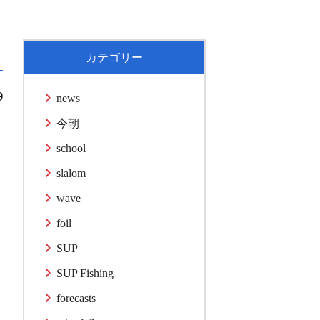
カテゴリー
9
news
今朝
school
slalom
wave
foil
SUP
SUP Fishing
forecasts