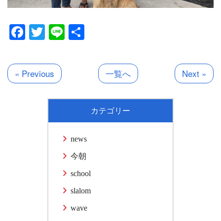
Facebook
Twitter
Line
共
有
« Previous
一覧へ
Next »
カテゴリー
news
今朝
school
slalom
wave