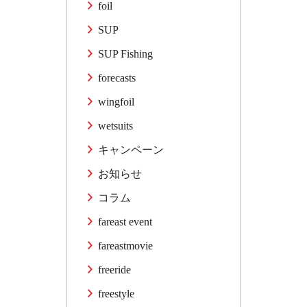
foil
SUP
SUP Fishing
forecasts
wingfoil
wetsuits
キャンペーン
お知らせ
コラム
fareast event
fareastmovie
freeride
freestyle