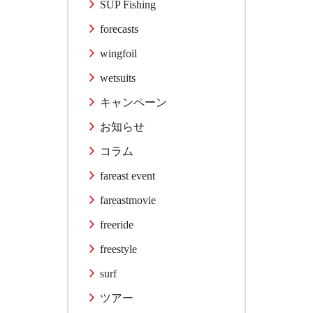
SUP Fishing
forecasts
wingfoil
wetsuits
キャンペーン
お知らせ
コラム
fareast event
fareastmovie
freeride
freestyle
surf
ツアー