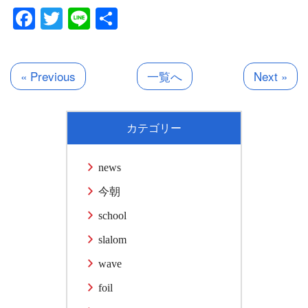
Facebook
Twitter
Line
共
有
« Previous
一覧へ
Next »
カテゴリー
news
今朝
school
slalom
wave
foil