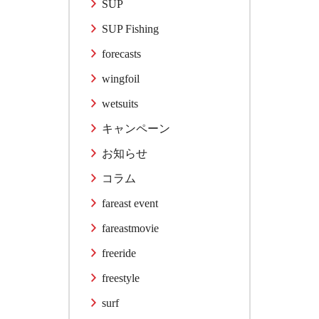
SUP
SUP Fishing
forecasts
wingfoil
wetsuits
キャンペーン
お知らせ
コラム
fareast event
fareastmovie
freeride
freestyle
surf