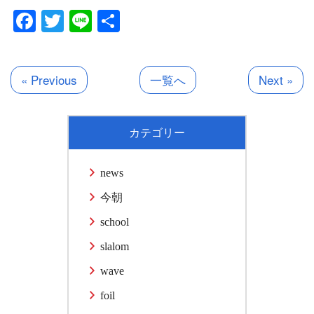
Facebook
Twitter
Line
共
有
« Previous
一覧へ
Next »
カテゴリー
news
今朝
school
slalom
wave
foil