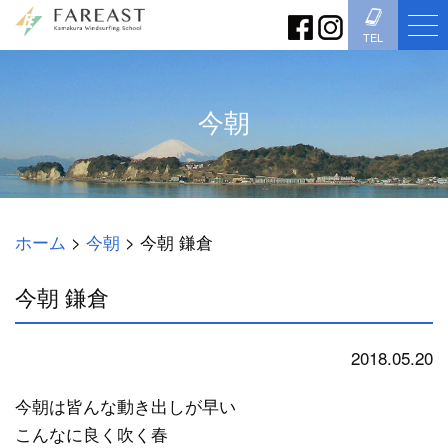
TEL
今朝
ホーム
>
今朝
>
今朝 鎌倉
今朝 鎌倉
2018.05.20
今朝
今朝は皆んな動き出しが早い
こんなに良く吹く春