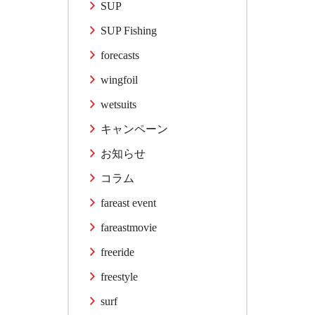
SUP
SUP Fishing
forecasts
wingfoil
wetsuits
キャンペーン
お知らせ
コラム
fareast event
fareastmovie
freeride
freestyle
surf