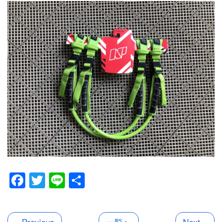
Facebook
Twitter
Line
共
有
« Previous
一覧へ
Next »