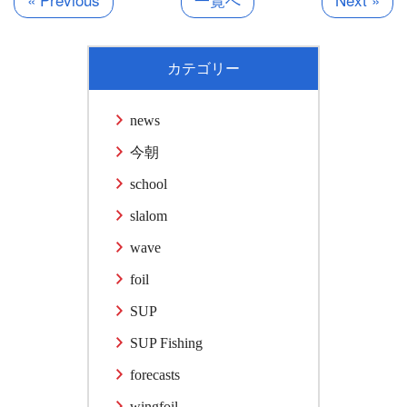
カテゴリー
news
今朝
school
slalom
wave
foil
SUP
SUP Fishing
forecasts
wingfoil