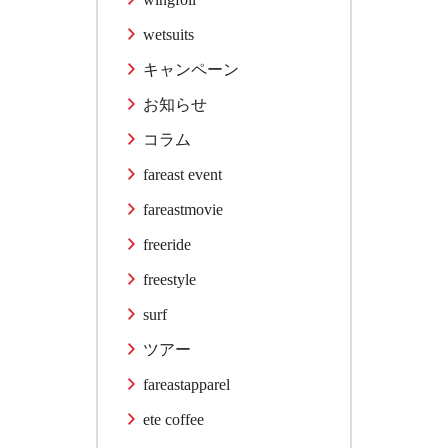
wetsuits
キャンペーン
お知らせ
コラム
fareast event
fareastmovie
freeride
freestyle
surf
ツアー
fareastapparel
ete coffee