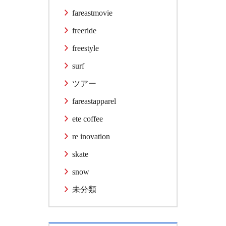
fareastmovie
freeride
freestyle
surf
ツアー
fareastapparel
ete coffee
re inovation
skate
snow
未分類