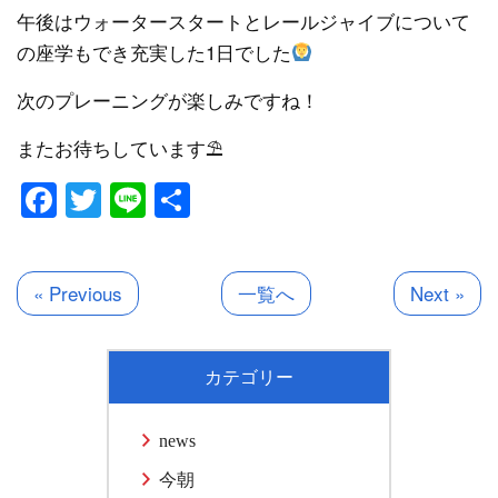
午後はウォータースタートとレールジャイブについて
の座学もでき充実した1日でした
次のプレーニングが楽しみですね！
またお待ちしています⛱
Facebook
Twitter
Line
共
有
« Previous
一覧へ
Next »
カテゴリー
news
今朝