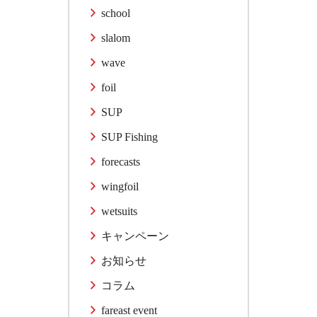
school
slalom
wave
foil
SUP
SUP Fishing
forecasts
wingfoil
wetsuits
キャンペーン
お知らせ
コラム
fareast event