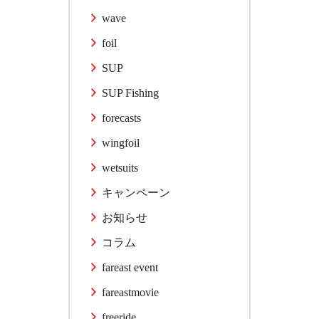
wave
foil
SUP
SUP Fishing
forecasts
wingfoil
wetsuits
キャンペーン
お知らせ
コラム
fareast event
fareastmovie
freeride