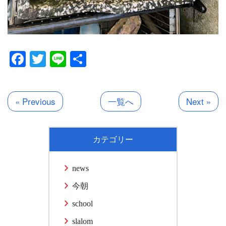
Facebook
Twitter
Line
共
有
« Previous
一覧へ
Next »
カテゴリー
news
今朝
school
slalom