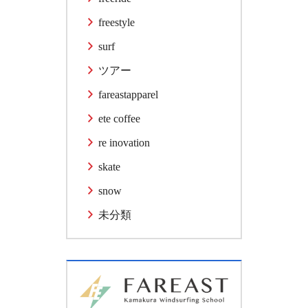
freestyle
surf
ツアー
fareastapparel
ete coffee
re inovation
skate
snow
未分類