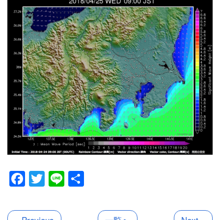
Facebook
Twitter
Line
共
有
« Previous
一覧へ
Next »