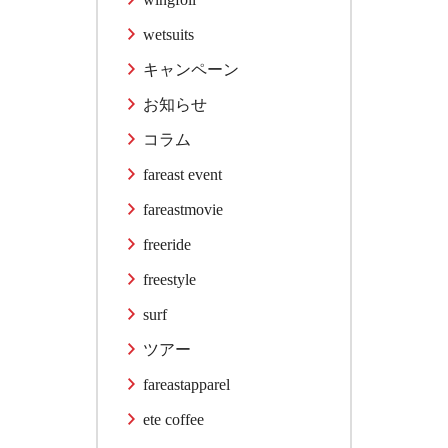
wetsuits
キャンペーン
お知らせ
コラム
fareast event
fareastmovie
freeride
freestyle
surf
ツアー
fareastapparel
ete coffee