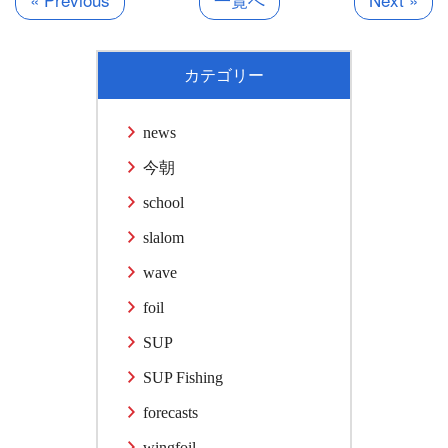
カテゴリー
news
今朝
school
slalom
wave
foil
SUP
SUP Fishing
forecasts
wingfoil