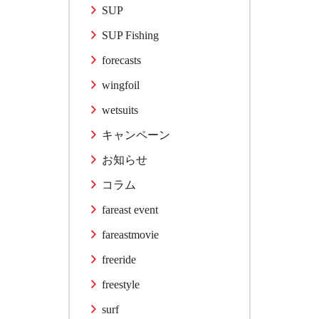
SUP
SUP Fishing
forecasts
wingfoil
wetsuits
キャンペーン
お知らせ
コラム
fareast event
fareastmovie
freeride
freestyle
surf