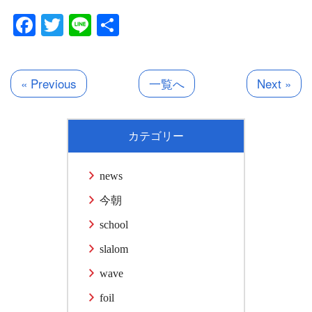
Facebook
Twitter
Line
共
有
« Previous
一覧へ
Next »
カテゴリー
news
今朝
school
slalom
wave
foil