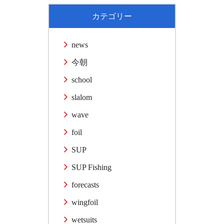
カテゴリー
news
今朝
school
slalom
wave
foil
SUP
SUP Fishing
forecasts
wingfoil
wetsuits