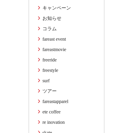
キャンペーン
お知らせ
コラム
fareast event
fareastmovie
freeride
freestyle
surf
ツアー
fareastapparel
ete coffee
re inovation
skate