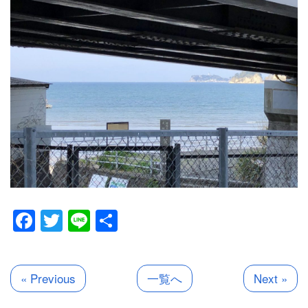
Facebook
Twitter
Line
共
有
« Previous
一覧へ
Next »