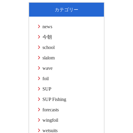
カテゴリー
news
今朝
school
slalom
wave
foil
SUP
SUP Fishing
forecasts
wingfoil
wetsuits