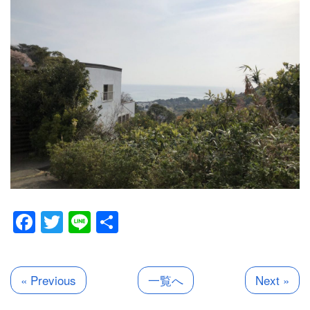
Facebook
Twitter
Line
共
有
« Previous
一覧へ
Next »