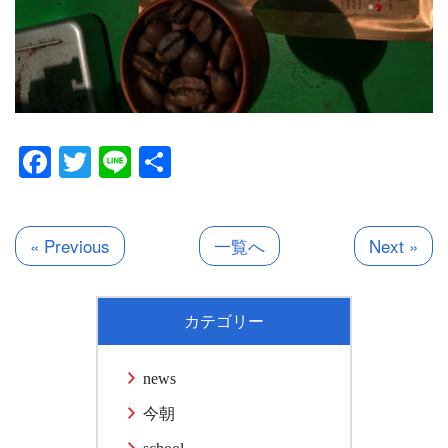
Facebook
Twitter
Line
共
有
« Previous
一覧へ
Next »
カテゴリー
news
今朝