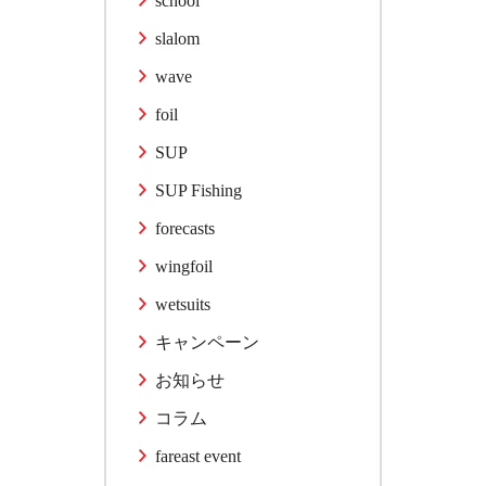
school
slalom
wave
foil
SUP
SUP Fishing
forecasts
wingfoil
wetsuits
キャンペーン
お知らせ
コラム
fareast event