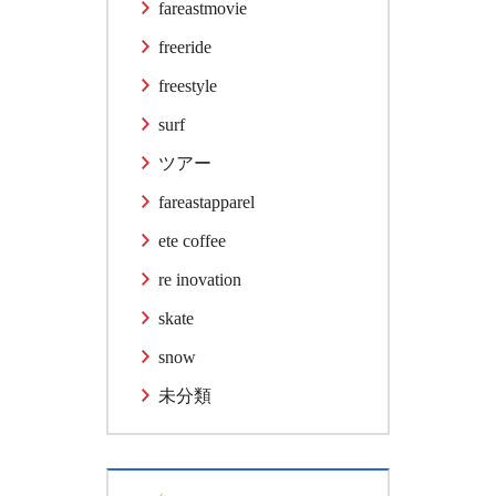
fareastmovie
freeride
freestyle
surf
ツアー
fareastapparel
ete coffee
re inovation
skate
snow
未分類