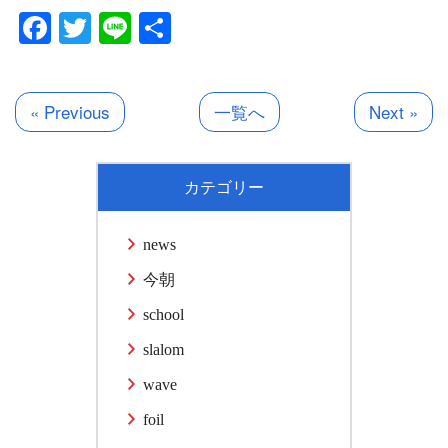
Facebook
Twitter
Line
共
有
« Previous
一覧へ
Next »
カテゴリー
news
今朝
school
slalom
wave
foil