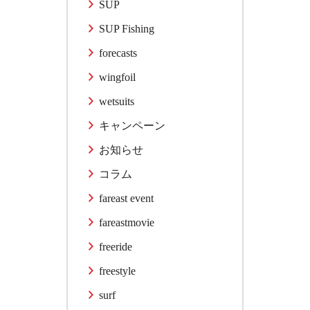
SUP
SUP Fishing
forecasts
wingfoil
wetsuits
キャンペーン
お知らせ
コラム
fareast event
fareastmovie
freeride
freestyle
surf