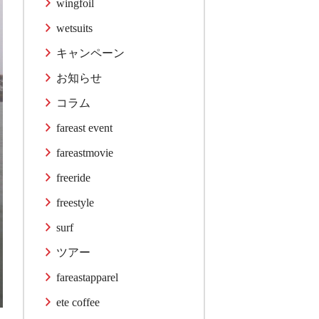
wingfoil
wetsuits
キャンペーン
お知らせ
コラム
fareast event
fareastmovie
freeride
freestyle
surf
ツアー
fareastapparel
ete coffee