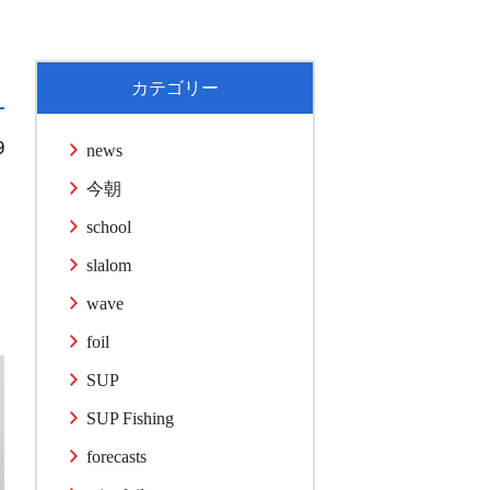
カテゴリー
9
news
今朝
school
slalom
wave
foil
SUP
SUP Fishing
forecasts