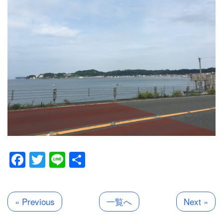
Facebook
Twitter
Line
共
有
« Previous
一覧へ
Next »