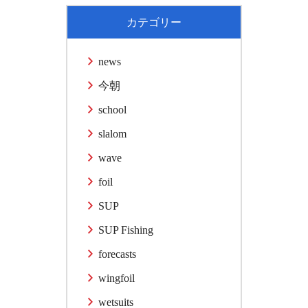
カテゴリー
news
今朝
school
slalom
wave
foil
SUP
SUP Fishing
forecasts
wingfoil
wetsuits