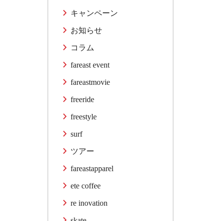
キャンペーン
お知らせ
コラム
fareast event
fareastmovie
freeride
freestyle
surf
ツアー
fareastapparel
ete coffee
re inovation
skate