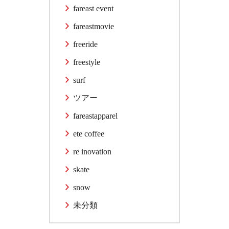
fareast event
fareastmovie
freeride
freestyle
surf
ツアー
fareastapparel
ete coffee
re inovation
skate
snow
未分類