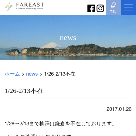
TEL
news
ホーム
>
news
>
1/26-2/13不在
1/26-2/13不在
2017.01.26
news
1/26〜2/13まで柳澤は鎌倉を不在しております。