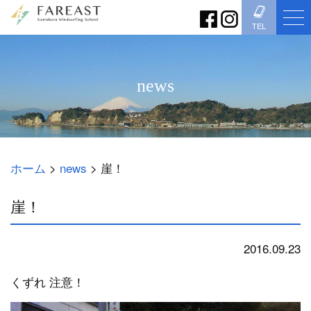
TEL
news
ホーム
>
news
>
崖！
崖！
2016.09.23
news
くずれ 注意！