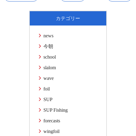
カテゴリー
news
今朝
school
slalom
wave
foil
SUP
SUP Fishing
forecasts
wingfoil