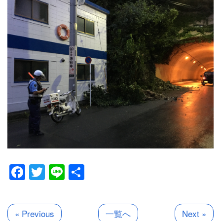
Facebook
Twitter
Line
共
有
« Previous
一覧へ
Next »