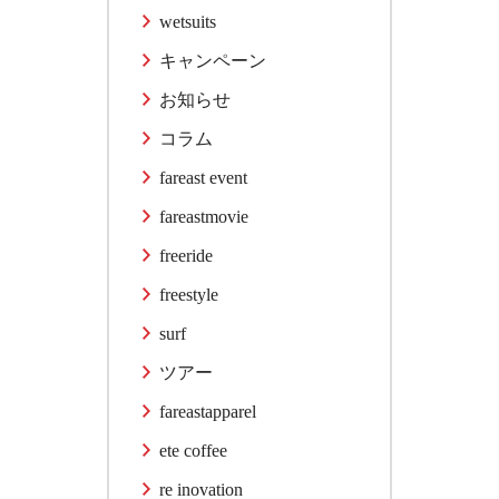
wetsuits
キャンペーン
お知らせ
コラム
fareast event
fareastmovie
freeride
freestyle
surf
ツアー
fareastapparel
ete coffee
re inovation