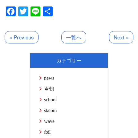
Facebook
Twitter
Line
共
有
« Previous
一覧へ
Next »
カテゴリー
news
今朝
school
slalom
wave
foil