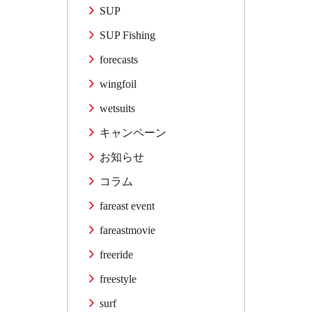
SUP
SUP Fishing
forecasts
wingfoil
wetsuits
キャンペーン
お知らせ
コラム
fareast event
fareastmovie
freeride
freestyle
surf