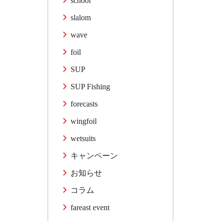
school
slalom
wave
foil
SUP
SUP Fishing
forecasts
wingfoil
wetsuits
キャンペーン
お知らせ
コラム
fareast event