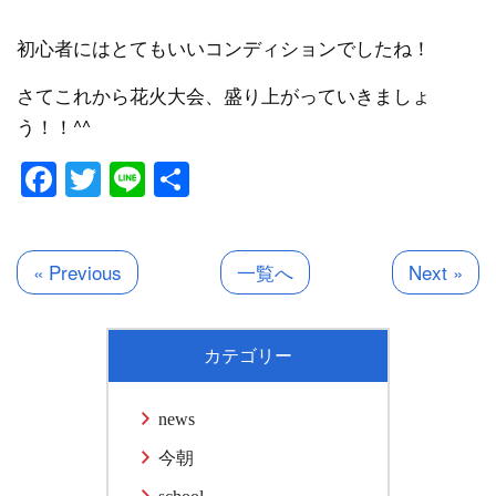
初心者にはとてもいいコンディションでしたね！
さてこれから花火大会、盛り上がっていきましょ
う！！^^
Facebook
Twitter
Line
共
有
« Previous
一覧へ
Next »
カテゴリー
news
今朝