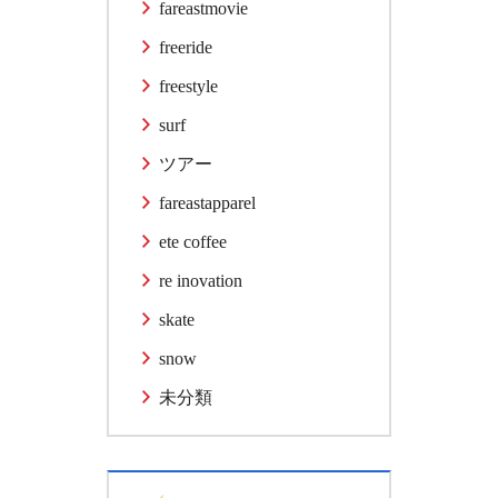
fareastmovie
freeride
freestyle
surf
ツアー
fareastapparel
ete coffee
re inovation
skate
snow
未分類