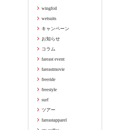
wingfoil
wetsuits
キャンペーン
お知らせ
コラム
fareast event
fareastmovie
freeride
freestyle
surf
ツアー
fareastapparel