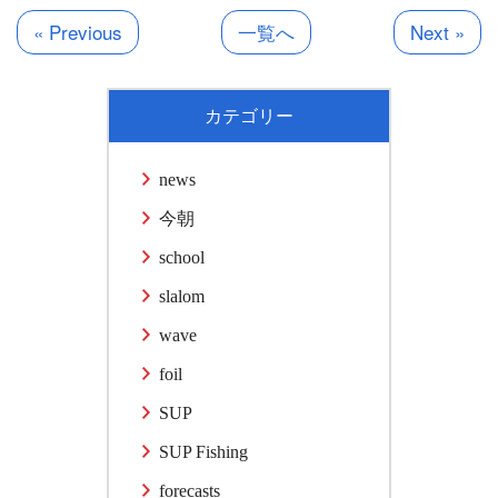
« Previous
一覧へ
Next »
カテゴリー
news
今朝
school
slalom
wave
foil
SUP
SUP Fishing
forecasts