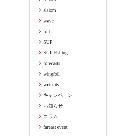
slalom
wave
foil
SUP
SUP Fishing
forecasts
wingfoil
wetsuits
キャンペーン
お知らせ
コラム
fareast event