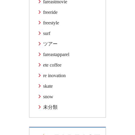
fareastmovie
freeride
freestyle
surf
ツアー
fareastapparel
ete coffee
re inovation
skate
snow
未分類