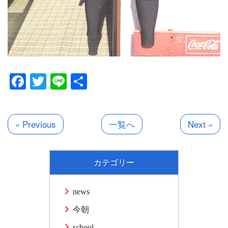
Facebook
Twitter
Line
共
有
« Previous
一覧へ
Next »
カテゴリー
news
今朝
school