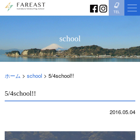
TEL
school
ホーム
>
school
>
5/4school!!
5/4school!!
2016.05.04
school