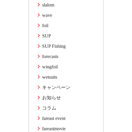
slalom
wave
foil
SUP
SUP Fishing
forecasts
wingfoil
wetsuits
キャンペーン
お知らせ
コラム
fareast event
fareastmovie