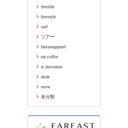
freeride
freestyle
surf
ツアー
fareastapparel
ete coffee
re inovation
skate
snow
未分類