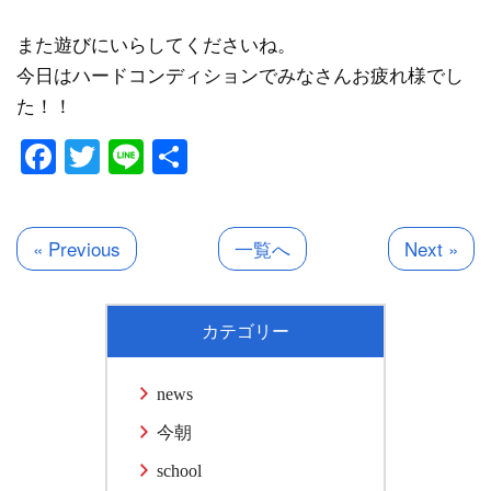
また遊びにいらしてくださいね。
今日はハードコンディションでみなさんお疲れ様でし
た！！
Facebook
Twitter
Line
共
有
« Previous
一覧へ
Next »
カテゴリー
news
今朝
school