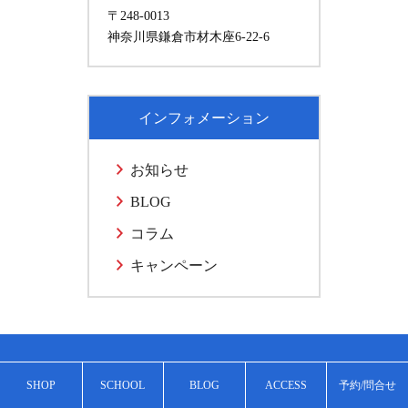
〒248-0013
神奈川県鎌倉市材木座6-22-6
インフォメーション
お知らせ
BLOG
コラム
キャンペーン
体験のご予約・お申込み・ご相談
SHOP
SCHOOL
BLOG
ACCESS
予約/問合せ
なんでもお気軽にお問合せくださ