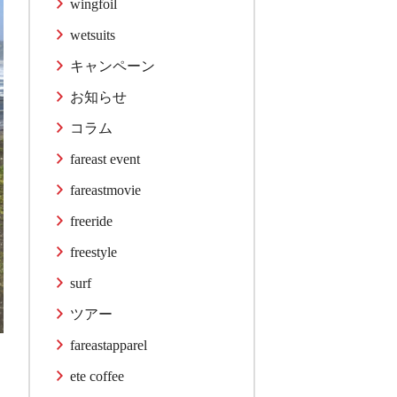
wingfoil
wetsuits
キャンペーン
お知らせ
コラム
fareast event
fareastmovie
freeride
freestyle
surf
ツアー
fareastapparel
ete coffee