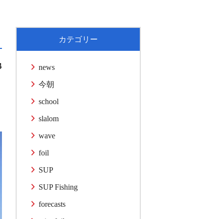
カテゴリー
4
news
今朝
school
slalom
wave
foil
SUP
SUP Fishing
forecasts