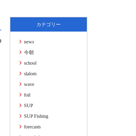
カテゴリー
9
news
今朝
school
slalom
wave
foil
SUP
SUP Fishing
forecasts