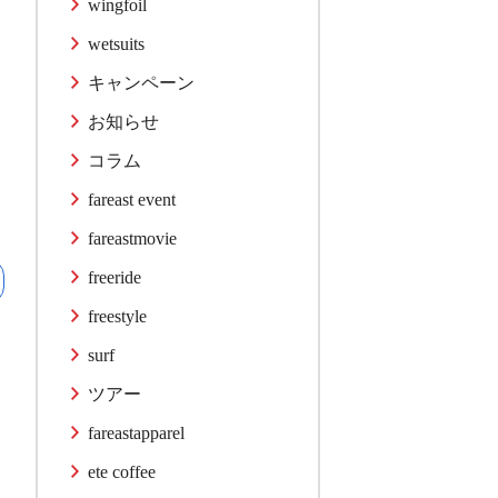
wingfoil
wetsuits
キャンペーン
お知らせ
コラム
fareast event
fareastmovie
freeride
freestyle
surf
ツアー
fareastapparel
ete coffee