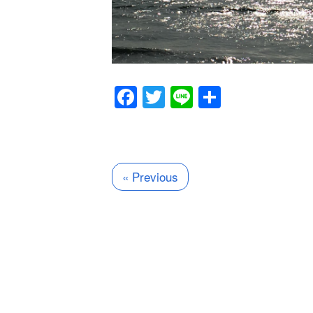
Facebook
Twitter
Line
共
有
« Previous