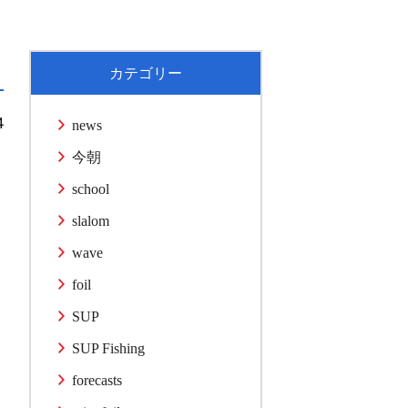
カテゴリー
4
news
今朝
school
slalom
wave
foil
SUP
SUP Fishing
forecasts