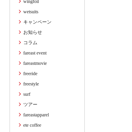
wingfoil
wetsuits
キャンペーン
お知らせ
コラム
fareast event
fareastmovie
freeride
freestyle
surf
ツアー
fareastapparel
ete coffee