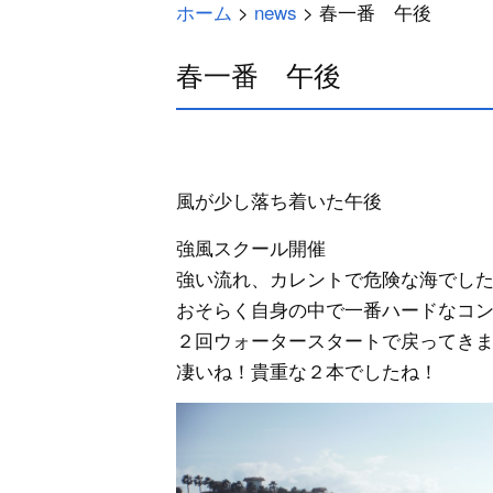
ホーム
>
news
>
春一番 午後
春一番 午後
風が少し落ち着いた午後
強風スクール開催
強い流れ、カレントで危険な海でし
おそらく自身の中で一番ハードなコ
２回ウォータースタートで戻ってき
凄いね！貴重な２本でしたね！