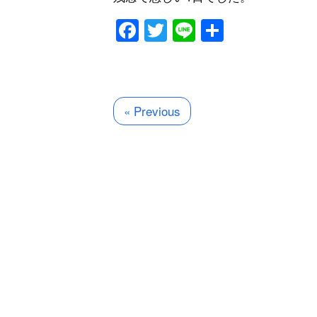
Facebook
Twitter
Line
共
有
« Previous