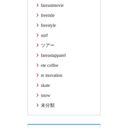
fareastmovie
freeride
freestyle
surf
ツアー
fareastapparel
ete coffee
re inovation
skate
snow
未分類