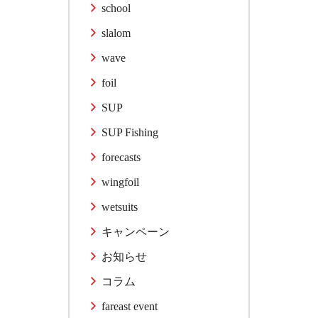
school
slalom
wave
foil
SUP
SUP Fishing
forecasts
wingfoil
wetsuits
キャンペーン
お知らせ
コラム
fareast event