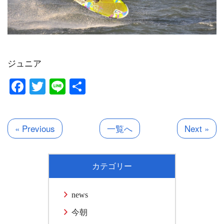
ジュニア
Facebook
Twitter
Line
共
有
« Previous
一覧へ
Next »
カテゴリー
news
今朝