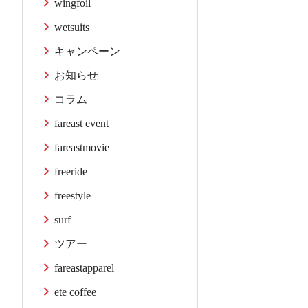
wingfoil
wetsuits
キャンペーン
お知らせ
コラム
fareast event
fareastmovie
freeride
freestyle
surf
ツアー
fareastapparel
ete coffee