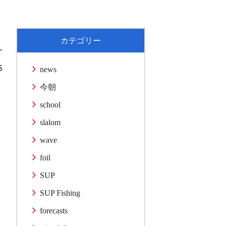
カテゴリー
5
news
今朝
school
slalom
wave
foil
SUP
SUP Fishing
forecasts